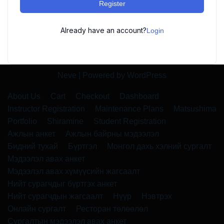
Register
Already have an account?
Login
Neve
| Powered by
WordPress
About Us
Cart
Checkout
Dashboard
Instructor Registration
Maintenance Plans
Matsushima
Portfolio
Shiramine
Student Registration
Ажлын анкет
Ажлын байрны мэдээлэл
Бидний тухай
Бүртгэл
Монгол дахь хэлний сургалт
Мэдээлэл авах анкет
Мэдээлэл авах хүмүүсийн жагсаалт
Нийт сурагчдыг бүртгэх анкет
Нийт сурагчдын жагсаалт
Нүүр
Нэвтрэх
Онлайн сургалт
Ресторан төлөөлөл
Сургалтын мэдээлэл авах анкет