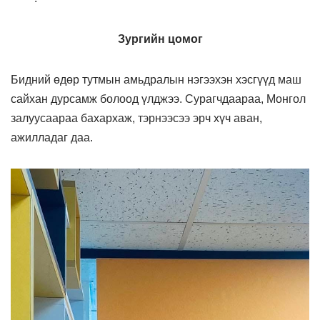
Зургийн цомог
Бидний өдөр тутмын амьдралын нэгээхэн хэсгүүд маш
сайхан дурсамж болоод үлджээ. Сурагчдаараа, Монгол
залуусаараа бахархаж, тэрнээсээ эрч хүч аван,
ажилладаг даа.