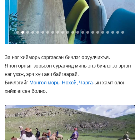
За нэг хийморь сэргээсэн бичлэг оруулчихъя.
Япон орныг зорьсон сурагчид минь энэ бичлэгээ эргэн
нэг үзэж, эрч хүч авч байгаарай.
Бичлэгийг
Монгол морь, Нохой, Чарга
-ын хамт олон
хийж өгсөн болно.