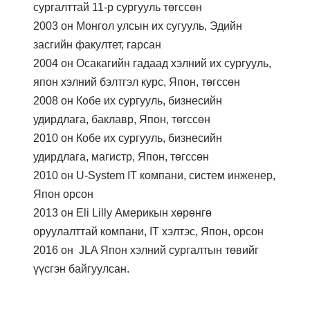
сургалттай 11-р сургууль төгссөн
2003 он Монгол улсын их сугууль, Эдийн
засгийн факултет, гарсан
2004 он Осакагийн гадаад хэлний их сургууль,
япон хэлний бэлтгэл курс, Япон, төгссөн
2008 он Кобе их сургууль, бизнесийн
удирдлага, баклавр, Япон, төгссөн
2010 он Кобе их сургууль, бизнесийн
удирдлага, магистр, Япон, төгссөн
2010 он U-System IT компани, систем инженер,
Япон орсон
2013 он Eli Lilly Америкын хөрөнгө
оруулалттай компани, IT хэлтэс, Япон, орсон
2016 он JLA Япон хэлний сургалтын төвийг
үүсгэн байгуулсан.
.