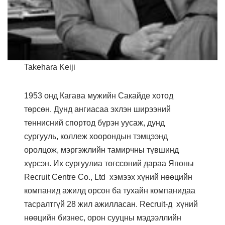
Takehara Keiji
1953 онд Кагава мужийн Сакайде хотод
төрсөн. Дунд ангиасаа эхлэн ширээний
теннисний спортод бүрэн уусаж, дунд
сургууль, коллеж хоорондын тэмцээнд
оролцож, мэргэжлийн тамирчны түвшинд
хүрсэн. Их сургуулиа төгссөний дараа Японы
Recruit Centre Co., Ltd хэмээх хүний нөөцийн
компанид ажилд орсон ба тухайн компанидаа
тасралтгүй 28 жил ажилласан. Recruit-д хүний
нөөцийн бизнес, орон сууцны мэдээллийн