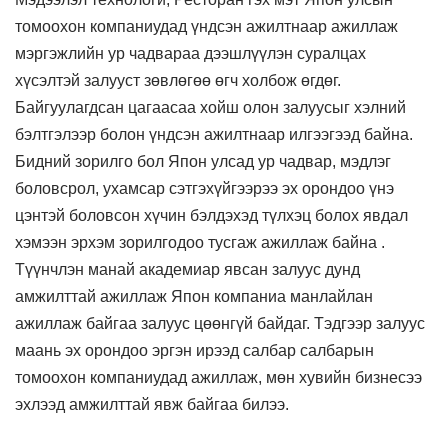
томоохон компаниудад үндсэн ажилтнаар ажиллаж
мэргэжлийн ур чадвараа дээшлүүлэн суралцах
хүсэлтэй залууст зөвлөгөө өгч холбож өгдөг.
Байгуулагдсан цагаасаа хойш олон залуусыг хэлний
бэлтгэлээр болон үндсэн ажилтнаар илгээгээд байна.
Бидний зорилго бол Япон улсад ур чадвар, мэдлэг
боловсрол, ухамсар сэтгэхүйгээрээ эх орондоо үнэ
цэнтэй боловсон хүчин бэлдэхэд түлхэц болох явдал
хэмээн эрхэм зорилгодоо тусгаж ажиллаж байна .
Түүнчлэн манай академиар явсан залуус дунд
амжилттай ажиллаж Япон компаниа манлайлан
ажиллаж байгаа залуус цөөнгүй байдаг. Тэдгээр залуус
маань эх орондоо эргэн ирээд салбар салбарын
томоохон компаниудад ажиллаж, мөн хувийн бизнесээ
эхлээд амжилттай явж байгаа билээ.