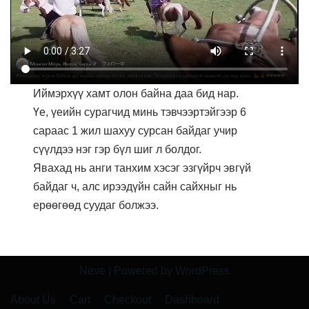
Иймэрхүү хамт олон байна даа бид нар.
Үе, үеийн сурагчид минь тэвчээртэйгээр 6
сараас 1 жил шахуу сурсан байдаг учир
сүүлдээ нэг гэр бүл шиг л болдог.
Явахад нь анги танхим хэсэг эзгүйрч эвгүй
байдаг ч, алс ирээдүйн сайн сайхныг нь
ерөөгөөд суудаг болжээ.
Neve
| Powered by
WordPress
About Us
Cart
Checkout
Dashboard