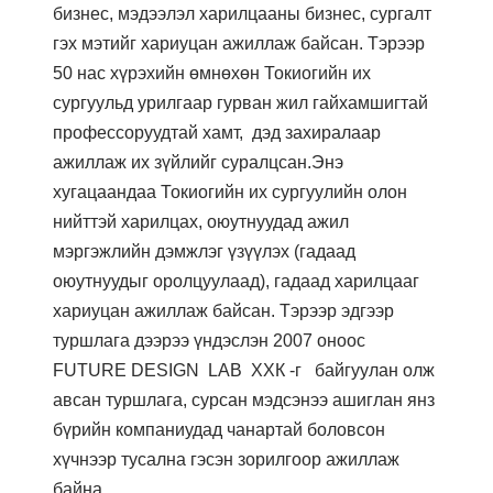
бизнес, мэдээлэл харилцааны бизнес, сургалт
гэх мэтийг хариуцан ажиллаж байсан. Тэрээр
50 нас хүрэхийн өмнөхөн Токиогийн их
сургуульд урилгаар гурван жил гайхамшигтай
профессоруудтай хамт, дэд захиралаар
ажиллаж их зүйлийг суралцсан.Энэ
хугацаандаа Токиогийн их сургуулийн олон
нийттэй харилцах, оюутнуудад ажил
мэргэжлийн дэмжлэг үзүүлэх (гадаад
оюутнуудыг оролцуулаад), гадаад харилцааг
хариуцан ажиллаж байсан. Тэрээр эдгээр
туршлага дээрээ үндэслэн 2007 оноос
FUTURE DESIGN LAB ХХК -г байгуулан олж
авсан туршлага, сурсан мэдсэнээ ашиглан янз
бүрийн компаниудад чанартай боловсон
хүчнээр тусална гэсэн зорилгоор ажиллаж
байна.