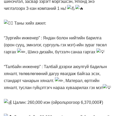
шинэчлэл, засвар зэрэгт мэргэшсэн, Японд энэ
чиглэлээрх 3-хан компаний 1 нь!
Таны хийх ажил:
“Зургийн инженер” : Яндан болон нийтийн барилга
(орон сууц, эмнэлэг, сургууль гэх мэт)-ийн зураг төсөл
гаргах
, Шинэ дизайн, бүтээлч санаа гаргах
“Талбайн инженер” : Талбай дээрхи аюулгүй бадилын
хяналт, төлөвлөгөөний дагуу явагдаж байгаа эсэх,
стандарт чанарын хяналт.
, Матерал, өртгийн
хяналт, туслан гүйцэтгэгч нараа хуваарилах гэх мэт
Цалин: 260,000 иэн (ойролцоогоор 6,370,000₮)