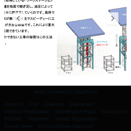
Neve
| Powered by
WordPress
About Us
Cart
Checkout
Dashboard
Instructor Registration
Maintenance Plans
Matsushima
Portfolio
Shiramine
Student Registration
Ажлын анкет
Ажлын байрны мэдээлэл