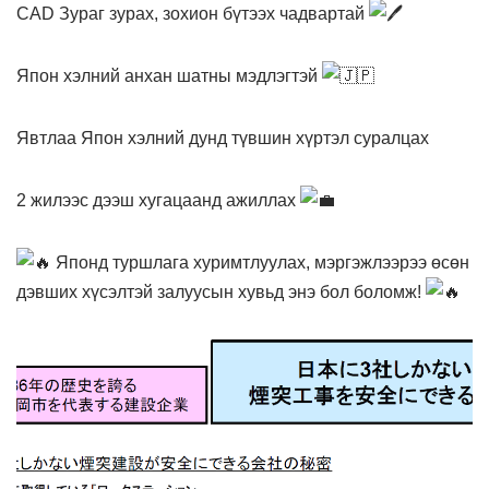
CAD Зураг зурах, зохион бүтээх чадвартай
Япон хэлний анхан шатны мэдлэгтэй
Явтлаа Япон хэлний дунд түвшин хүртэл суралцах
2 жилээс дээш хугацаанд ажиллах
Японд туршлага хуримтлуулах, мэргэжлээрээ өсөн
дэвших хүсэлтэй залуусын хувьд энэ бол боломж!