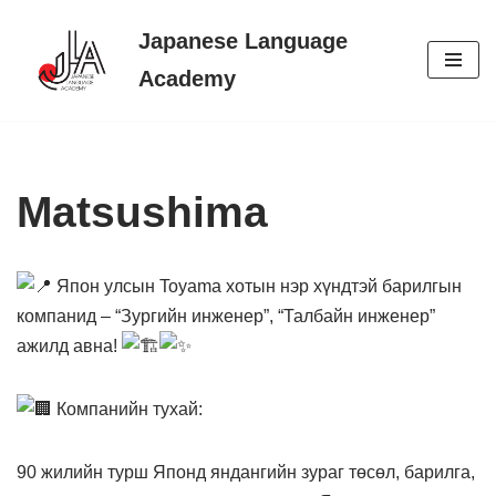
Japanese Language
Skip
Academy
to
content
Matsushima
Япон улсын Toyama хотын нэр хүндтэй барилгын
компанид – “Зургийн инженер”, “Талбайн инженер”
ажилд авна!
К
омпанийн тухай:
90 жилийн турш Японд яндангийн зураг төсөл, барилга,