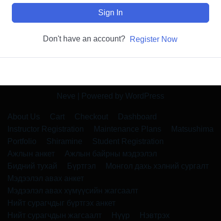
Sign In
Don't have an account?
Register Now
Neve
| Powered by
WordPress
About Us
Cart
Checkout
Dashboard
Instructor Registration
Maintenance Plans
Matsushima
Portfolio
Shiramine
Student Registration
Ажлын анкет
Ажлын байрны мэдээлэл
Бидний тухай
Бүртгэл
Монгол дахь хэлний сургалт
Мэдээлэл авах анкет
Мэдээлэл авах хүмүүсийн жагсаалт
Нийт сурагчдыг бүртгэх анкет
Нийт сурагчдын жагсаалт
Нүүр
Нэвтрэх