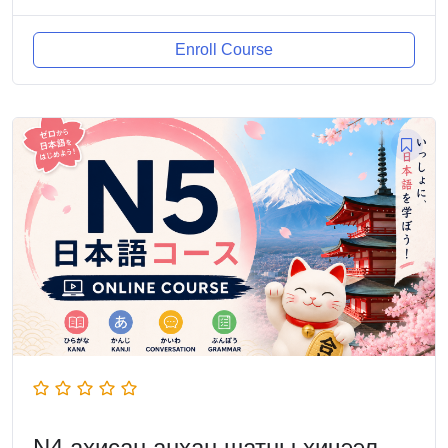
Enroll Course
N4 ахисан анхан шатны хичээл