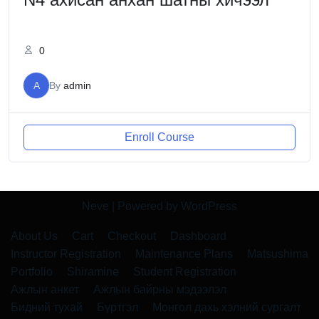
0
A
By
admin
Enroll Course
Neve
| Powered by
WordPress
About Us
Cart
Checkout
Dashboard
Instructor Registration
Maintenance Plans
Matsushima
Portfolio
Shiramine
Student Registration
Ажлын анкет
Ажлын байрны мэдээлэл
Бидний тухай
Бүртгэл
Монгол дахь хэлний сургалт