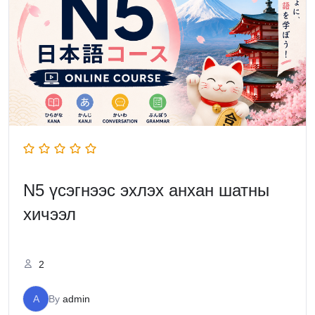
N5 үсэгнээс эхлэх анхан шатны
хичээл
2
A
By
admin